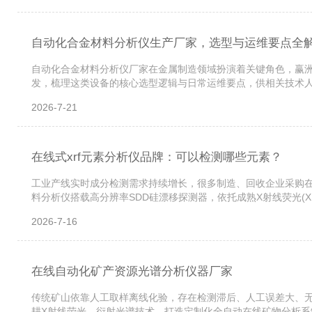
自动化合金材料分析仪生产厂家，选型与运维要点全
自动化合金材料分析仪厂家在金属制造领域扮演着关键角色，赢
发，梳理这类设备的核心选型逻辑与日常运维要点，供相关技术人
依据能量差异识别元素种类并计算含量。在线式设备将这一检测过
2026-7-21
在线式xrf元素分析仪品牌：可以检测哪些元素？
工业产线实时成分检测需求持续增长，很多制造、回收企业采购在
料分析仪搭载高分辨率SDD硅漂移探测器，依托成熟X射线荧光(X
素及适配场景。一、整体元素检测范围赢洲科技在线式XRF分析仪完整
2026-7-16
在线自动化矿产资源光谱分析仪器厂家
传统矿山依靠人工取样离线化验，存在检测滞后、人工误差大、无
耕X射线荧光、衍射光谱技术，打造定制化全自动在线矿物分析