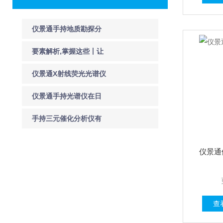
仪景通手持地质勘探分
析仪助力矿产勘探
要素解析,掌握这些丨让
手持XRF分析仪更准确
仪景通X射线荧光光谱仪
在汽车催化剂回收的应
仪景通手持光谱仪在日
用
常金属用品制造检测中
手持三元催化分析仪有
的应用
何优势-仪景通产品售后
仪景通
维修中心
查