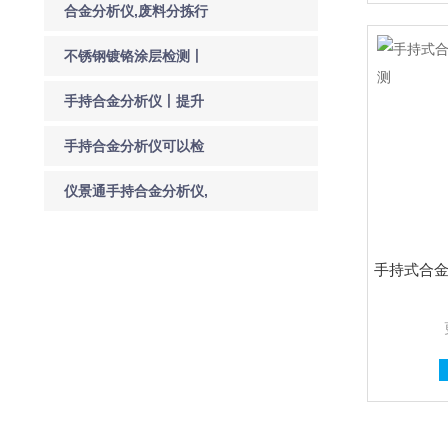
合金分析仪,废料分拣行
业的元素检测利器
不锈钢镀铬涂层检测丨
手持合金分析仪的优势
手持合金分析仪丨提升
合金检测效率创新的关
手持合金分析仪可以检
键
测哪些金属
仪景通手持合金分析仪,
工业应用中的得力质控
手持式合
与优化助手