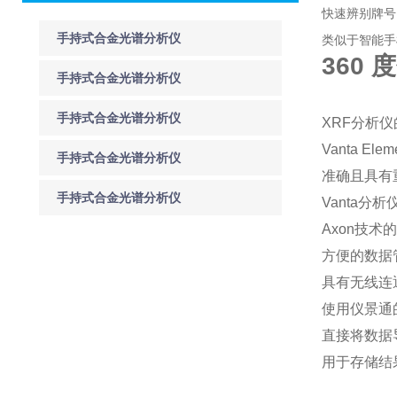
快速辨别牌号
手持式合金光谱分析仪
类似于智能手
360 度
具有数据存储与管理功
手持式合金光谱分析仪
能
在金属冶炼和合金生产
手持式合金光谱分析仪
XRF分析
中的作用
Vanta 
在金属冶炼过程中的作
手持式合金光谱分析仪
准确且具有
用
在材料检测中的应用与
手持式合金光谱分析仪
Vanta分
技术发展
Axon技术
的性能特点及具体应用
方便的数据
场景
具有无线连
使用仪景通
直接将数据
用于存储结果