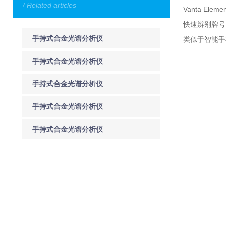
/ Related articles
Vanta 
快速辨别牌号
手持式合金光谱分析仪
类似于智能手
具有数据存储与管理功
手持式合金光谱分析仪
能
在金属冶炼和合金生产
手持式合金光谱分析仪
中的作用
在金属冶炼过程中的作
手持式合金光谱分析仪
用
在材料检测中的应用与
手持式合金光谱分析仪
技术发展
的性能特点及具体应用
场景