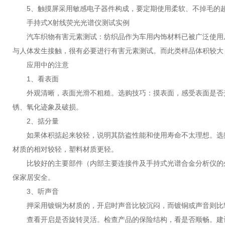
5、触摸屏采用敏感电子器件构成，要定期使用柔软、不掉毛的超
手持式X射线荧光光谱仪测试实例
汽车织物有害元素测试：纺织品作为车用内饰材料已被广泛使用从
与人体发生接触，很有必要进行有害元素测试。而此类样品体积较大
应用中的注意
1、看表面
外观清晰，表面光滑不粗糙。选购技巧：摸表面，感受表面是否光
锈、氧化迹象及破损。
2、掂分量
如果体积掂起来较轻，说明其防盗性能和使用寿命不太理想。选购
材质的相对较轻，塑料材质更轻。
比较好的主要部件（内部主要连接件及手持式光谱合金分析仪的外
保家居安全。
3、听声音
押采用镀铜为材质的，开启时声音比较沉闷，而镀铜或声音则比较
查看开启是否旋转灵活。检查产品的保险结构，看是否顺畅。建议