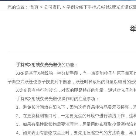
您的位置：
首页
>
公司资讯
>
举例介绍下手持式X射线荧光光谱仪
手持式X射线荧光光谱仪
的功能：
XRF是基于X射线的一种分析手段，当一束高能粒子与原子相互作
子向空穴跃迁使原子恢复到平衡态，跃迁时释放出的能量以辐射的形
X荧光具有特征的波长，对应的即是特征的能量，通过对光子的特征
手持式X射线荧光光谱仪操作时的注意事项：
1、避免长时间放在阳光下，因为这样容易使液晶显示器损坏，环境
2、在更换检测窗口时，一定要无尘的环境中进行清洁工作，这样
3、如果有黏性胶状物需要清理时，尽量用纱布蘸取少量酒精沿着
4、如果表面有脏物或尘土时，要先用压缩空气的方法吹走，再用