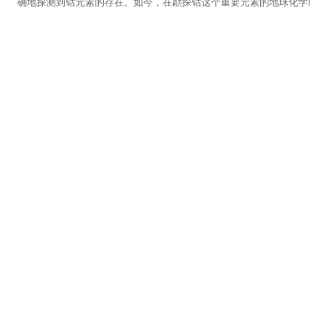
确地探测到钴元素的存在。如今，在勘探钴这个重要元素的地球化学