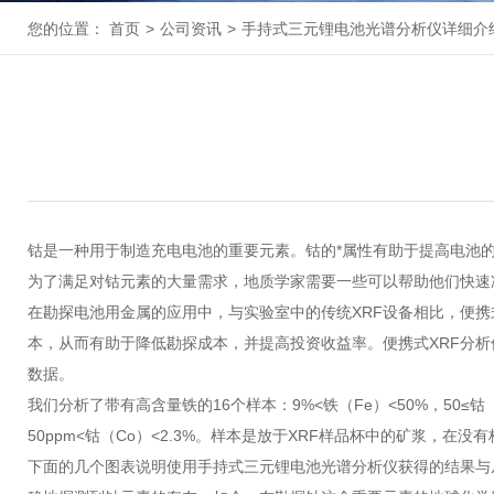
您的位置：
首页
>
公司资讯
>
手持式三元锂电池光谱分析仪详细介
钴是一种用于制造充电电池的重要元素。钴的*属性有助于提高电池
为了满足对钴元素的大量需求，地质学家需要一些可以帮助他们快速
在勘探电池用金属的应用中，与实验室中的传统XRF设备相比，便
本，从而有助于降低勘探成本，并提高投资收益率。便携式XRF分
数据。
我们分析了带有高含量铁的16个样本：9%<铁（Fe）<50%，50≤钴（Co
50ppm<钴（Co）<2.3%。样本是放于XRF样品杯中的矿浆，
下面的几个图表说明使用手持式三元锂电池光谱分析仪获得的结果与