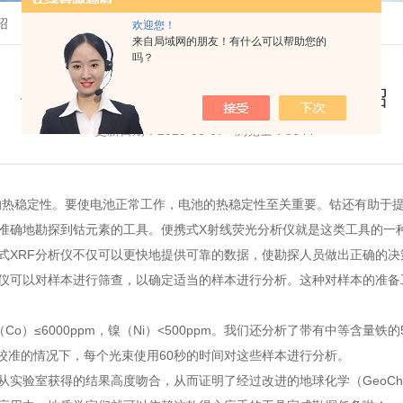
绍
欢迎您！
来自局域网的朋友！有什么可以帮助您的
吗？
手持式三元锂电池光谱分析仪详细介绍
更新日期：2025-03-07 浏览量：3644
的热稳定性。要使电池正常工作，电池的热稳定性至关重要。钴还有助于
准确地勘探到钴元素的工具。便携式X射线荧光分析仪就是这类工具的一
携式XRF分析仪不仅可以更快地提供可靠的数据，使勘探人员做出正确的
析仪可以对样本进行筛查，以确定适当的样本进行分析。这种对样本的准备
）≤6000ppm，镍（Ni）<500ppm。我们还分析了带有中等含量铁的50个
在没有校准的情况下，每个光束使用60秒的时间对这些样本进行分析。
从实验室获得的结果高度吻合，从而证明了经过改进的地球化学（GeoC