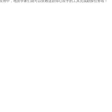
应用中，地质学家们就可以依赖这款得心应手的工具完成勘探任务啦！