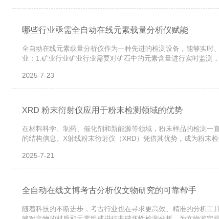
哪些行业亟需全自动在线元素载量分析仪赋能
全自动在线元素载量分析仪作为一种先进的检测设备，能够实时
业：1.矿业行业矿业行业需要对矿石中的元素含量进行实时监测
企业及时调整开采策略，提高资源回收率，降低生产成本。2.冶金
2025-7-23
XRD 粉末衍射仪应用于粉末检测领域的优势
在材料科学、制药、催化剂和新能源等领域，粉末样品的检测一
的结构信息。X射线粉末衍射仪（XRD）凭借其优势，成为粉末检
成衍射图谱，这些图谱如同每种晶体的“指纹”，能够精确地识别出
2025-7-21
全自动在线文博考古分析仪文物研究的可靠帮手
随着科技的不断进步，考古行业也在寻求更高效、精准的分析工
够对文物的材质和元素组成进行非破坏性检测分析，为文物鉴定