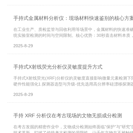
手持式金属材料分析仪：现场材料快速鉴别的核心方
在工业生产、质检监管与回收利用等场景中，金属材料的快速准
统实验室检测的时间与空间限制。核心优势：30秒直击材料本质，
秒内即可完成元素成分与合金牌号的分析。以某型号LIBS分析仪为例
2025-8-29
手持式X射线荧光分析仪灵敏度提升方式
手持式X射线荧光(XRF)分析仪的灵敏度直接影响微量元素检
硬件性能强化1.探测器选型与升级-优先选用高分辨率硅漂移探测器
射光子，配合薄窗设计(如铍窗厚度≤12μm)减少轻元素吸收损耗，
2025-8-29
手持 XRF 分析仪在考古现场的文物无损成分检测
在考古发掘的精密作业中，文物成分检测始终面临"保护"与"研究
技术革新，打破了传统考古检测的局限性，让千年文物在不被触碰