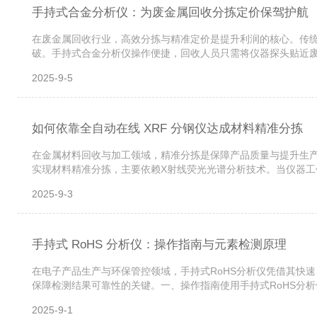
手持式合金分析仪：为废金属回收分拣定价保驾护航
在废金属回收行业，高效分拣与精准定价是提升利润的核心。传
破。手持式合金分析仪操作便捷，回收人员只需将仪器探头贴近
金，仪器都能精准识别。例如，对于外观相似的304和316不锈
2025-9-5
如何依靠全自动在线 XRF 分钢仪达成材料精准分拣
在金属材料回收与加工领域，精准分拣是保障产品质量与提升生产
实现材料精准分拣，主要依赖X射线荧光光谱分析技术。当仪器工
内层空位时，会释放出具有特定能量的荧光X射线。不同元素释放
2025-9-3
手持式 RoHS 分析仪：操作指南与元素检测原理
在电子产品生产与环保管控领域，手持式RoHS分析仪凭借其快
保障检测结果可靠性的关键。一、操作指南使用手持式RoHS分
准样品对仪器进行校准，将仪器调整至最佳工作状态，以消除系统
2025-9-1