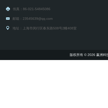
传真：86-021-54845086
邮箱：23545639@qq.com
地址：上海市闵行区春东路508号2幢408室
版权所有 © 2026 赢