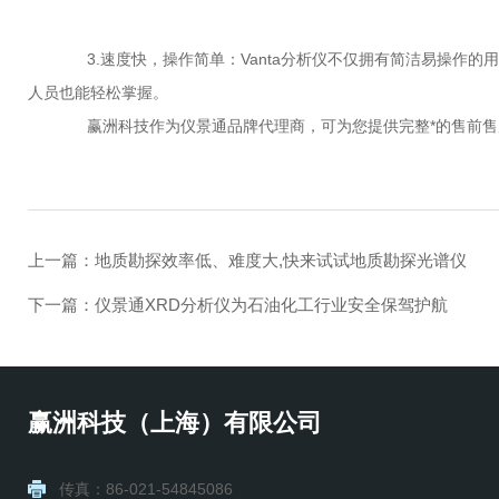
3.速度快，操作简单：Vanta分析仪不仅拥有简洁易操作的
人员也能轻松掌握。
赢洲科技作为仪景通品牌代理商，可为您提供完整*的售前售后服
上一篇：
地质勘探效率低、难度大,快来试试地质勘探光谱仪
下一篇：
仪景通XRD分析仪为石油化工行业安全保驾护航
赢洲科技（上海）有限公司
传真：86-021-54845086