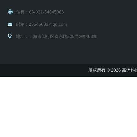
传真：86-021-54845086
邮箱：23545639@qq.com
地址：上海市闵行区春东路508号2幢408室
版权所有 © 2026 赢